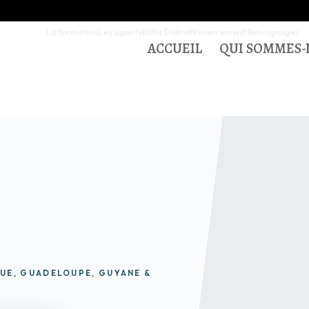
La formation
Les agents
Katia Dalmat
Financement
Témoignages
ACCUEIL
QUI SOMMES-
QUE, GUADELOUPE, GUYANE &