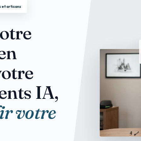
 et artisans
otre
 en
votre
ents IA,
ir votre