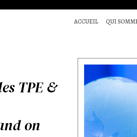
ACCUEIL
QUI SOMME
des TPE &
and on