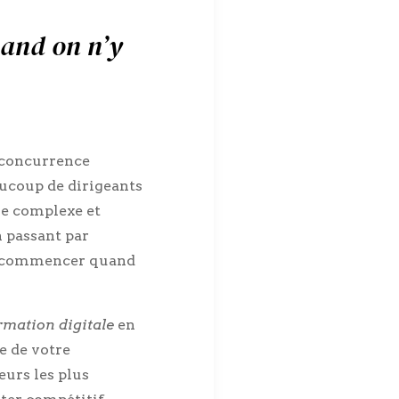
uand on n’y
 concurrence
aucoup de dirigeants
re complexe et
n passant par
 où commencer quand
rmation digitale
en
e de votre
eurs les plus