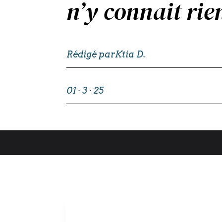
n’y connait rie
Rédigé par
Ktia D.
01 · 3 · 25