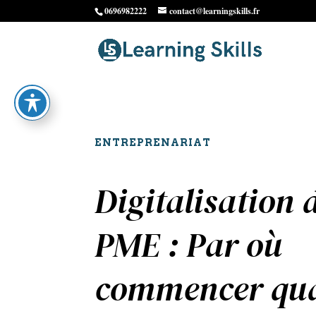
0696982222
contact@learningskills.fr
ENTREPRENARIAT
Digitalisation 
PME : Par où
commencer qu