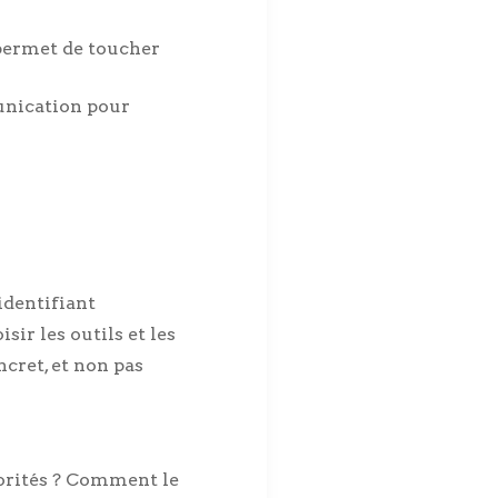
 permet de toucher
unication pour
 identifiant
sir les outils et les
ncret, et non pas
iorités ? Comment le