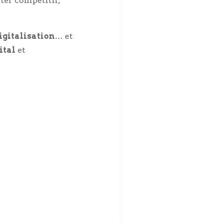
ter compétitif,
igitalisation
… et
ital
et