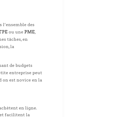
s l’ensemble des
TPE
ou une
PME
,
nes tâches, en
sion, la
osant de budgets
tite entreprise peut
 on est novice en la
achètent en ligne.
t facilitent la