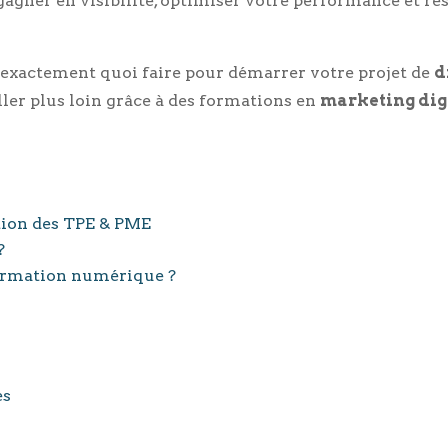
gagner en visibilité, optimiser votre performance et res
z exactement quoi faire pour démarrer votre projet de
d
er plus loin grâce à des formations en
marketing dig
ation des TPE & PME
?
ormation numérique ?
es